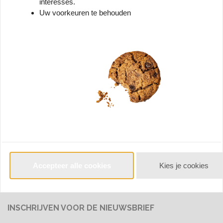
interesses.
Uw voorkeuren te behouden
CONTACT
Wilg 40
room
9351 XE Leek
map
+31 (0)594 69 62 01
call
info@beschermkoffers.nl
mail
Accepteer alle cookies
Kies je cookies
INSCHRIJVEN VOOR DE NIEUWSBRIEF