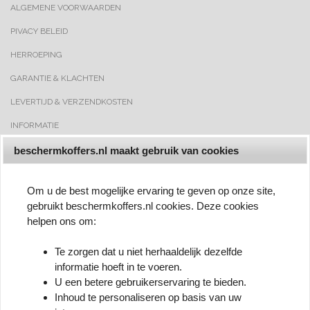
ALGEMENE VOORWAARDEN
PIVACY BELEID
HERROEPING
GARANTIE & KLACHTEN
LEVERTIJD & VERZENDKOSTEN
INFORMATIE
CERTIFICATEN
beschermkoffers.nl maakt gebruik van cookies
FAQ
Om u de best mogelijke ervaring te geven op onze site,
ACCOUNT GEGEVENS
gebruikt beschermkoffers.nl cookies. Deze cookies
SPAARPUNTEN
helpen ons om:
KLARNA
Te zorgen dat u niet herhaaldelijk dezelfde
informatie hoeft in te voeren.
BLOG
U een betere gebruikerservaring te bieden.
Inhoud te personaliseren op basis van uw