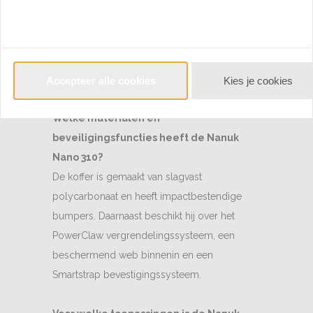
stofdicht?
Ja, de koffer is waterbestendig en stofdicht
volgens de IP65-classificatie, wat betekent dat
hij beschermd is tegen stof en waterstralen
vanuit elke richting.
Accepteer alle cookies
Kies je cookies
Welke materialen en
beveiligingsfuncties heeft de Nanuk
Nano 310?
De koffer is gemaakt van slagvast
polycarbonaat en heeft impactbestendige
bumpers. Daarnaast beschikt hij over het
PowerClaw vergrendelingssysteem, een
beschermend web binnenin en een
Smartstrap bevestigingssysteem.