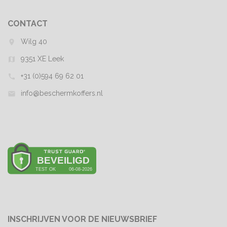
CONTACT
Wilg 40
room
9351 XE Leek
map
+31 (0)594 69 62 01
call
info@beschermkoffers.nl
mail
INSCHRIJVEN VOOR DE NIEUWSBRIEF