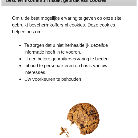
beschermkoffers.nl maakt gebruik van cookies
Om u de best mogelijke ervaring te geven op onze site,
gebruikt beschermkoffers.nl cookies. Deze cookies
Vergelijk
helpen ons om:
Te zorgen dat u niet herhaaldelijk dezelfde
informatie hoeft in te voeren.
U een betere gebruikerservaring te bieden.
Inhoud te personaliseren op basis van uw
Wat zijn de afmetingen van de Nanuk
interesses.
Nano 310 koffer?
Uw voorkeuren te behouden
De Nanuk Nano 310 koffer heeft
buitenafmetingen van 149 mm lang, 110 mm
breed en 43 mm hoog, met een binnenruimte
van 131 mm bij 77 mm bij 28 mm.
Is de Nanuk Nano 310 waterbestendig en