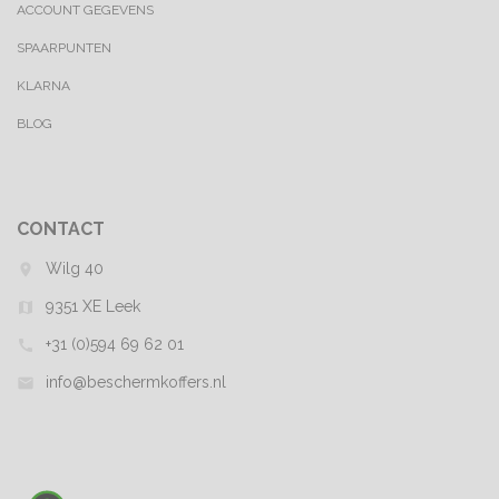
ACCOUNT GEGEVENS
SPAARPUNTEN
KLARNA
BLOG
CONTACT
Wilg 40
room
9351 XE Leek
map
+31 (0)594 69 62 01
call
info@beschermkoffers.nl
mail