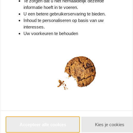
Te zorgen dat u niet herhaaldelijk dezelfde
Nanuk 930 Koffer Graphite
informatie hoeft in te voeren.
Lichtgewicht NK-7 Hars
U een betere gebruikerservaring te bieden.
Waterbestendig IP67 503x406x193
Inhoud te personaliseren op basis van uw
mm
interesses.
Uw voorkeuren te behouden
€
229,
95
*
Vergelijk
Accepteer alle cookies
Kies je cookies