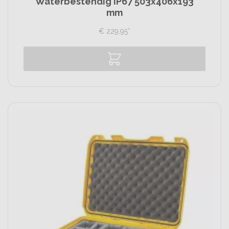
Waterbestendig IP67 503x406x193
mm
€
229,
95
*
Vergelijk