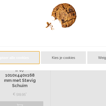
Nanuk 985 Koffer
Zwart
Lichtgewicht NK-
pteer alle cookies
Kies je cookies
Weig
7 Hars
Waterbestendig
IP67
1010x440x168
mm met Stevig
Schuim
€
519,
95
*