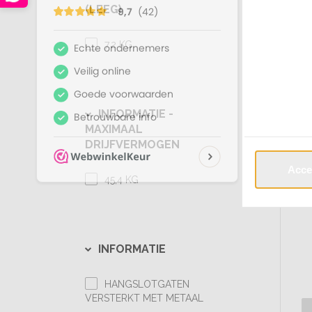
(LEEG)
7.2 KG
INFORMATIE -
MAXIMAAL
DRIJFVERMOGEN
Acce
45,4 KG
INFORMATIE
HANGSLOTGATEN
VERSTERKT MET METAAL