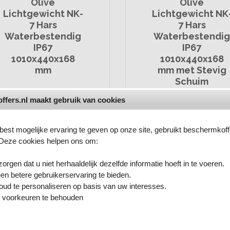
Olive
Olive
Lichtgewicht NK-
Lichtgewicht NK
7 Hars
7 Hars
Waterbestendig
Waterbestendi
IP67
IP67
1010x440x168
1010x440x168
mm
mm met Stevig
Schuim
ffers.nl maakt gebruik van cookies
€
464,
95
*
€
519,
95
*
est mogelijke ervaring te geven op onze site, gebruikt beschermkoff
 Deze cookies helpen ons om:
Vergelijk
Vergelijk
zorgen dat u niet herhaaldelijk dezelfde informatie hoeft in te voeren.
en betere gebruikerservaring te bieden.
oud te personaliseren op basis van uw interesses.
 voorkeuren te behouden