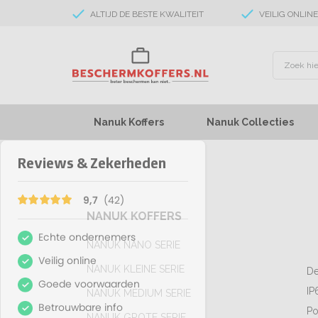
ALTIJD DE BESTE KWALITEIT
VEILIG ONLIN
Nanuk Koffers
Nanuk Collecties
NANUK KOFFERS
NANUK NANO SERIE
NANUK KLEINE SERIE
De
IP
NANUK MEDIUM SERIE
Po
NANUK GROTE SERIE