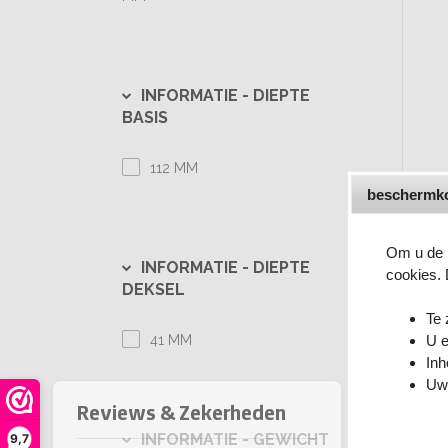
INFORMATIE -
DIEPTE
BASIS
112 MM
beschermko
Om u de b
INFORMATIE -
DIEPTE
cookies.
DEKSEL
Te 
41 MM
U e
Inh
Uw
INFORMATIE -
GEWICHT
9,7