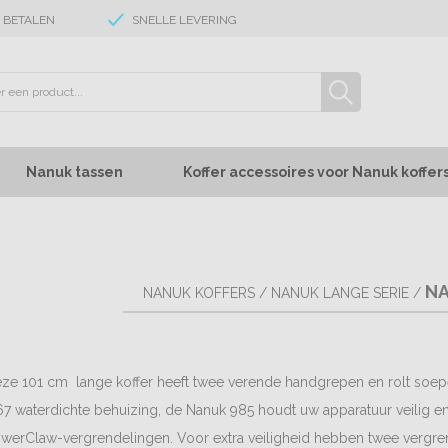
E BETALEN
SNELLE LEVERING
Nanuk tassen
Koffer accessoires voor Nanuk koffer
NA
NANUK KOFFERS
/
NANUK LANGE SERIE
/
ze 101 cm lange koffer heeft twee verende handgrepen en rolt soepe
67 waterdichte behuizing, de Nanuk 985 houdt uw apparatuur veilig e
werClaw-vergrendelingen. Voor extra veiligheid hebben twee vergr