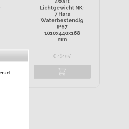
Zwart
-
Lichtgewicht NK-
7 Hars
g
Waterbestendig
IP67
1010x440x168
mm
€
464,
95
*
ers.nl
Vergelijk