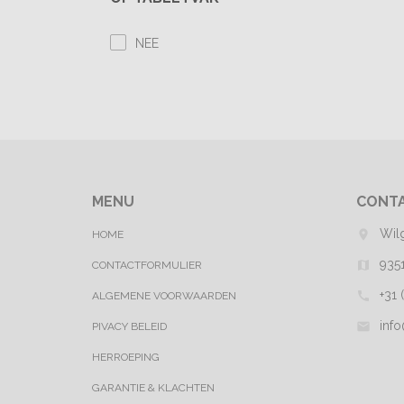
NEE
MENU
CONT
Wil
room
HOME
935
map
CONTACTFORMULIER
+31 
call
ALGEMENE VOORWAARDEN
inf
mail
PIVACY BELEID
HERROEPING
GARANTIE & KLACHTEN