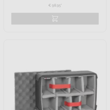
€
98,
95
*
Vergelijk