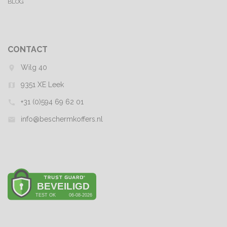
BLOG
CONTACT
Wilg 40
room
9351 XE Leek
map
+31 (0)594 69 62 01
call
info@beschermkoffers.nl
mail