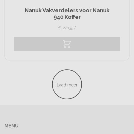
Nanuk Vakverdelers voor Nanuk
940 Koffer
€
221,
95
*
Vergelijk
Laad meer
MENU